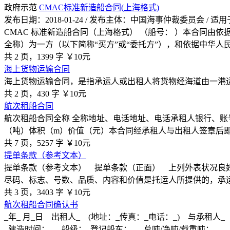
政府示范
CMAC标准新造船合同(上海格式)
发布日期：2018-01-24 / 发布主体：中国海事仲裁委员会 /
CMAC 标准新造船合同（上海格式） （船号： ）本合同
全称）为一方（以下简称“买方”或“委托方”），和依据中华人
共 2 页，1399 字
￥10元
海上货物运输合同
海上货物运输合同，是指承运人或出租人将货物经海道由一港
共 2 页，430 字
￥10元
航次租船合同
航次租船合同全称 全称地址、电话地址、电话承租人银行、账
（吨）体积（m）价值（元）本合同经承租人与出租人签章后
共 7 页，5257 字
￥10元
提单条款（参考文本）
提单条款（参考文本） 提单条款（正面） 上列外表状况良
尽码、标志、号数、品质、内容和价值是托运人所提供的，承
共 3 页，3403 字
￥10元
航次租船合同确认书
_年_ 月_日 出租人_ (地址：_传真：_电话：_) 与承租
_建造时间：_ 船级：_登记船东：_ 总吨/净吨/载重吨：_