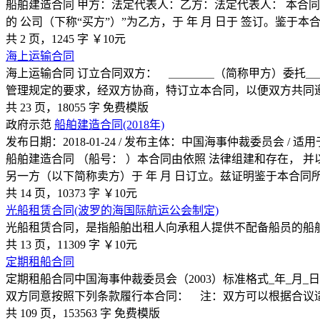
船舶建造合同 甲方：法定代表人：乙方：法定代表人： 本合同
的 公司（下称“买方”）”为乙方，于 年 月 日于 签订。鉴于本
共 2 页，1245 字
￥10元
海上运输合同
海上运输合同 订立合同双方： ＿＿＿＿（简称甲方）委托
管理规定的要求，经双方协商，特订立本合同，以便双方共同
共 23 页，18055 字
免费模版
政府示范
船舶建造合同(2018年)
发布日期：2018-01-24 / 发布主体：中国海事仲裁委员会 /
船舶建造合同 （船号： ）本合同由依照 法律组建和存在， 
另一方（以下简称卖方）于 年 月 日订立。兹证明鉴于本合同
共 14 页，10373 字
￥10元
光船租赁合同(波罗的海国际航运公会制定)
光船租赁合同，是指船舶出租人向承租人提供不配备船员的船
共 13 页，11309 字
￥10元
定期租船合同
定期租船合同中国海事仲裁委员会（2003）标准格式_年_月_日
双方同意按照下列条款履行本合同： 注：双方可以根据合议
共 109 页，153563 字
免费模版