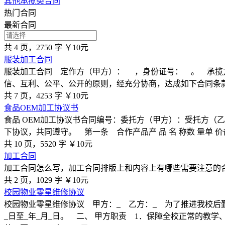
其他承揽类合同
热门合同
最新合同
共 4 页，2750 字
￥10元
服装加工合同
服装加工合同 定作方（甲方）： ，身份证号： 。 承揽
信、互利、公平、公开的原则，经充分协商，达成如下合同条
共 7 页，4253 字
￥10元
食品OEM加工协议书
食品 OEM加工协议书合同编号：委托方（甲方）：受托方（
下协议，共同遵守。 第一条 合作产品产 品 名 称数 量单 价
共 10 页，5520 字
￥10元
加工合同
加工合同怎么写，加工合同排版上和内容上有哪些需要注意的
共 2 页，1029 字
￥10元
校园物业零星维修协议
校园物业零星维修协议 甲方：_ 乙方：_ 为了推进我校后
_日至_年_月_日。 二、 甲方职责 1．保障全校正常的教学