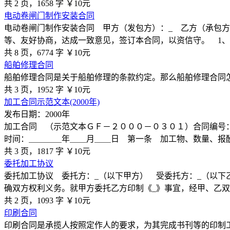
共 2 页，1658 字
￥10元
电动卷闸门制作安装合同
电动卷闸门制作安装合同 甲方（发包方）：_ 乙方（承包
等、友好协商，达成一致意见，签订本合同，以资信守。 1、
共 8 页，6774 字
￥10元
船舶修理合同
船舶修理合同是关于船舶修理的条款约定。那么船舶修理合同
共 3 页，1952 字
￥10元
加工合同示范文本(2000年)
发布日期：2000年
加工合同 （示范文本ＧＦ－２０００－０３０１）合同编号
时间：＿＿＿＿年＿＿月＿＿日 第一条 加工物、数量、报酬
共 3 页，1817 字
￥10元
委托加工协议
委托加工协议 委托方：_（以下甲方） 受委托方：_（以下
确双方权利义务。就甲方委托乙方印制《_》事宜，经甲、乙
共 2 页，1093 字
￥10元
印刷合同
印刷合同是承揽人按照定作人的要求，为其完成书刊等的印制