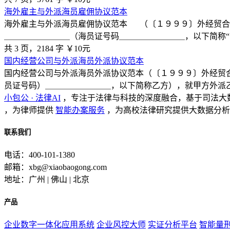
海外雇主与外派海员雇佣协议范本
海外雇主与外派海员雇佣协议范本 （〔１９９９〕外经贸合
＿＿＿＿＿＿＿＿（海员证号码＿＿＿＿＿＿＿＿，以下简称“
共 3 页，2184 字
￥10元
国内经营公司与外派海员外派协议范本
国内经营公司与外派海员外派协议范本（〔１９９９〕外经贸
员证号码）＿＿＿＿＿＿＿＿，以下简称乙方），就甲方外派
小包公 · 法律AI
，专注于法律与科技的深度融合，基于司法大
，为律师提供
智能办案服务
，为高校法律研究提供大数据分析
联系我们
电话：400-101-1380
邮箱：xbg@xiaobaogong.com
地址：广州 | 佛山 | 北京
产品
企业数字一体化应用系统
企业风控大师
实证分析平台
智能量