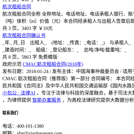
航次租船合同
航次租船合同全称 全称地址、电话地址、电话承租人银行、账
（吨）体积（m）价值（元）本合同经承租人与出租人签章后
共 3 页，3403 字
￥10元
航次租船合同确认书
_年_ 月_日 出租人_ (地址：_传真：_电话：_) 与承租
_建造时间：_ 船级：_登记船东：_ 总吨/净吨/载重吨：_
共 8 页，5863 字
免费模版
政府示范
CMAC航次租船合同(2018年)
发布日期：2018-01-24 / 发布主体：中国海事仲裁委员会 /
CMAC 航次租船合同（推荐版）第一部分 合同编号： 本
民共和国《合同法》及中华人民共和国交通运输部《国内水路
小包公 · 法律AI
，专注于法律与科技的深度融合，基于司法大
，为律师提供
智能办案服务
，为高校法律研究提供大数据分析
联系我们
电话：400-101-1380
邮箱：xbg@xiaobaogong.com