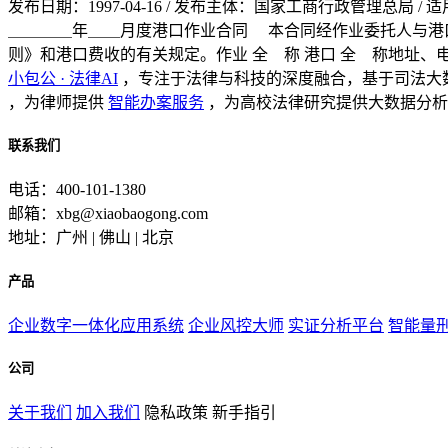
发布日期：1997-04-16 / 发布主体：国家工商行政管理总局
＿＿＿＿年＿＿月度港口作业合同 本合同经作业委托人与港
则》和港口费收的有关规定。作业 全 称 港口 全 称地址、
小包公 · 法律AI
，专注于法律与科技的深度融合，基于司法大
，为律师提供
智能办案服务
，为高校法律研究提供大数据分析
联系我们
电话：400-101-1380
邮箱：xbg@xiaobaogong.com
地址：广州 | 佛山 | 北京
产品
企业数字一体化应用系统
企业风控大师
实证分析平台
智能量
公司
关于我们
加入我们
隐私政策
新手指引