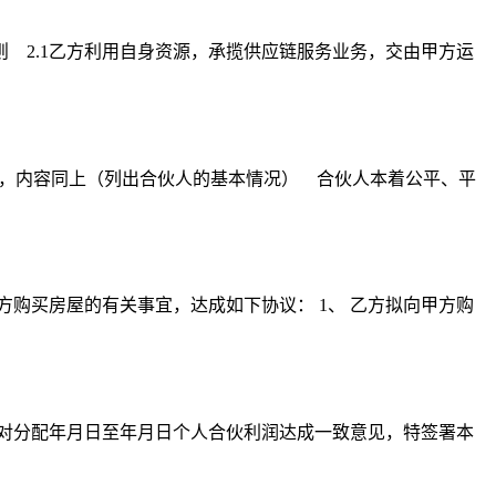
 2.1乙方利用自身资源，承揽供应链服务业务，交由甲方运
），内容同上（列出合伙人的基本情况） 合伙人本着公平、平
方购买房屋的有关事宜，达成如下协议： 1、 乙方拟向甲方购
商，对分配年月日至年月日个人合伙利润达成一致意见，特签署本