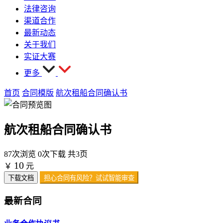
法律咨询
渠道合作
最新动态
关于我们
实证大赛
更多
首页
合同模版
航次租船合同确认书
航次租船合同确认书
87次浏览
0次下载
共3页
10
￥
元
下载文档
担心合同有风险？试试智能审查
最新合同