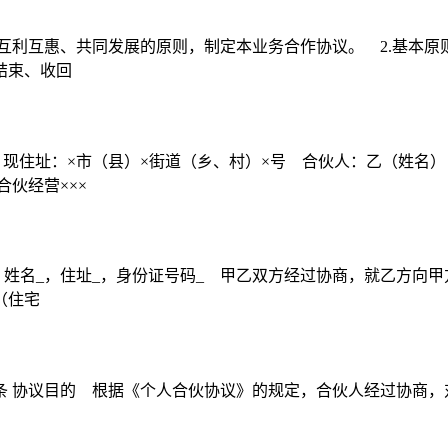
互利互惠、共同发展的原则，制定本业务合作协议。 2.基本原则
结束、收回
，现住址：×市（县）×街道（乡、村）×号 合伙人：乙（姓名
伙经营×××
姓名_，住址_，身份证号码_ 甲乙双方经过协商，就乙方向甲
（住宅
: 第一条 协议目的 根据《个人合伙协议》的规定，合伙人经过协