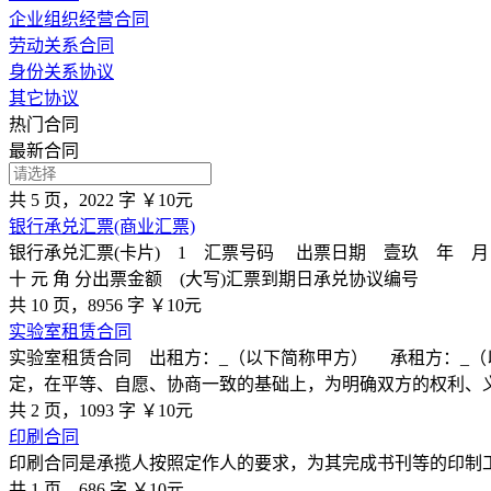
企业组织经营合同
劳动关系合同
身份关系协议
其它协议
热门合同
最新合同
共 5 页，2022 字
￥10元
银行承兑汇票(商业汇票)
银行承兑汇票(卡片) 1 汇票号码 出票日期 壹玖 年 月
十 元 角 分出票金额 (大写)汇票到期日承兑协议编号
共 10 页，8956 字
￥10元
实验室租赁合同
实验室租赁合同 出租方：_（以下简称甲方） 承租方：_
定，在平等、自愿、协商一致的基础上，为明确双方的权利、
共 2 页，1093 字
￥10元
印刷合同
印刷合同是承揽人按照定作人的要求，为其完成书刊等的印制
共 1 页，686 字
￥10元