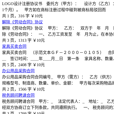
LOGO设计注册协议书 委托方（甲方）： 设计方（乙方）：￿￿
1个月）。 甲方如在商标注册过程中碰到被商标局驳回而
共 1 页，316 字
￥10元
解除《劳动合同》协议
解除《劳动合同》协议 甲方： 乙方： 双方于 年 月 
除《劳动合同》： 一、 乙方工资发至 年 月为止，在本
共 3 页，1313 字
￥10元
家具买卖合同
家具买卖合同 （示范文本ＧＦ－２０００－０１０５） 合
＿ 签订时间：＿＿年＿＿月＿日 第一条 家具名称、数量、价
共 5 页，2408 字
￥10元
办公用品采购合同
办公用品采购合同合同编号_ 甲方（需方）： 乙方（供方
规格型号、制造商、数量、单价、金额： 甲方每次采购物品
共 2 页，1566 字
￥10元
税务顾问聘请合同
税务顾问聘请合同 甲方：_ 法定代表人：_ 地址：_ 乙
经双方协商订立下列条款，共同遵照执行。 一、 税务顾问
共 3 页，1769 字
￥10元