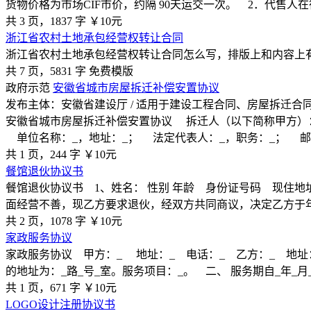
货物价格为市场CIF市价，约隔 90天运交一次。 2．代售人
共 3 页，1837 字
￥10元
浙江省农村土地承包经营权转让合同
浙江省农村土地承包经营权转让合同怎么写，排版上和内容上
共 7 页，5831 字
免费模版
政府示范
安徽省城市房屋拆迁补偿安置协议
发布主体：安徽省建设厅 / 适用于建设工程合同、房屋拆迁合
安徽省城市房屋拆迁补偿安置协议 拆迁人（以下简称甲方）：
单位名称：_，地址：_； 法定代表人：_，职务：_； 
共 1 页，244 字
￥10元
餐馆退伙协议书
餐馆退伙协议书 1、姓名： 性别 年龄 身份证号码 现住地
面经营不善，现乙方要求退伙，经双方共同商议，决定乙方于
共 2 页，1078 字
￥10元
家政服务协议
家政服务协议 甲方：_ 地址：_ 电话：_ 乙方：_ 地
的地址为：_路_号_室。服务项目：_。 二、 服务期自_年_月
共 1 页，671 字
￥10元
LOGO设计注册协议书