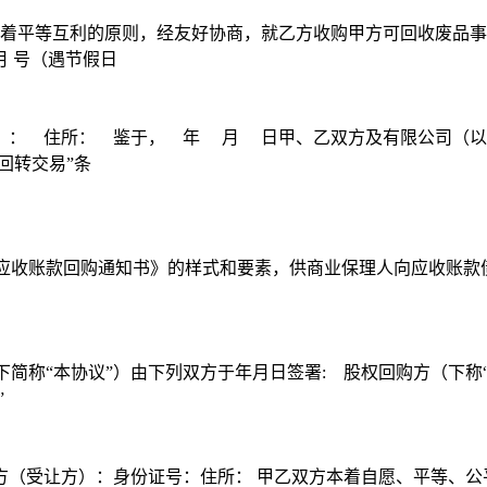
本着平等互利的原则，经友好协商，就乙方收购甲方可回收废品
 号（遇节假日
）： 住所： 鉴于， 年 月 日甲、乙双方及有限公司（以
回转交易”条
应收账款回购通知书》的样式和要素，供商业保理人向应收账款债权
下简称“本协议”）由下列双方于年月日签署: 股权回购方（下
”
方（受让方）：身份证号：住所： 甲乙双方本着自愿、平等、公