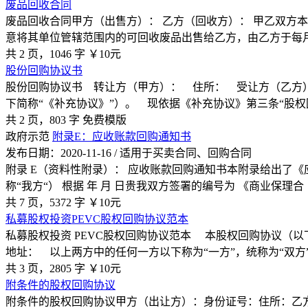
废品回收合同
废品回收合同甲方（出售方）： 乙方（回收方）： 甲乙双方
意将其单位管辖范围内的可回收废品出售给乙方，由乙方于每月
共 2 页，1046 字
￥10元
股份回购协议书
股份回购协议书 转让方（甲方）： 住所： 受让方（乙方
下简称“《补充协议》”）。 现依据《补充协议》第三条“股权
共 2 页，803 字
免费模版
政府示范
附录E：应收账款回购通知书
发布日期：2020-11-16 / 适用于买卖合同、回购合同
附录 E（资料性附录）： 应收账款回购通知书本附录给出了《
称“我方“） 根据 年 月 日贵我双方签署的编号为 《商业保理合
共 7 页，5372 字
￥10元
私募股权投资PEVC股权回购协议范本
私募股权投资 PEVC股权回购协议范本 本股权回购协议（以
地址： 以上两方中的任何一方以下称为“一方”，统称为“双方
共 3 页，2805 字
￥10元
附条件的股权回购协议
附条件的股权回购协议甲方（出让方）：身份证号：住所：乙