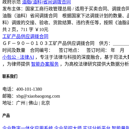
政府示范
油脂(油料)省间调拨合同
发布主体：国家工商行政管理总局 / 适用于买卖合同、调拨合
油脂（油料）省间调拨合同 根据国家下达调拨计划的数量、
料）调拨的交接、验收、货款结算、违约责任等，按照《油脂
共 2 页，711 字
￥10元
工矿产品供应调拨合同
ＧＦ－９０－０１０３工矿产品供应调拨合同 供方：＿＿＿
时间及数量 合同编号： 签订地点： 签订时间： 年 月 日交
小包公 · 法律AI
，专注于法律与科技的深度融合，基于司法大
，为律师提供
智能办案服务
，为高校法律研究提供大数据分析
联系我们
电话：400-101-1380
邮箱：xbg@xiaobaogong.com
地址：广州 | 佛山 | 北京
产品
企业数字一体化应用系统
企业风控大师
实证分析平台
智能量