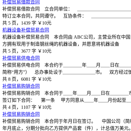
补偿贸易借款合同
补偿贸易借款合同 立合同单位： ＿＿＿＿＿＿＿＿＿＿＿
特订立本合同，共同遵守。 互协条件： ＿＿＿＿＿＿＿＿
共 5 页，1439 字
￥10元
机器设备补偿贸易合同
机器设备补偿贸易合同 本合同由 ABC公司，主营业所在中国 X
方拥有现用于制造钢丝绳的机器设备，并愿意将机器设备
共 5 页，3677 字
￥10元
补偿贸易供电合同
补偿贸易供电合同 本合约于＿＿＿＿年＿＿月＿＿日在＿＿
简称“用方”） 总办事处设于＿＿＿＿＿＿＿市。 双方经过
共 8 页，6081 字
￥10元
补偿贸易购销合同
补偿贸易购销合同 本合同于＿＿年＿＿月＿＿日在＿＿＿＿
签订如下合同： 第一条 甲方同意从＿＿年＿＿月份起至＿
共 4 页，1107 字
￥10元
补偿贸易购销合同
补偿贸易购销合同 本合同于年月日在签订。 中国公司（简
年月底止，分期分批向乙方提供产品套（件），计总值万美元