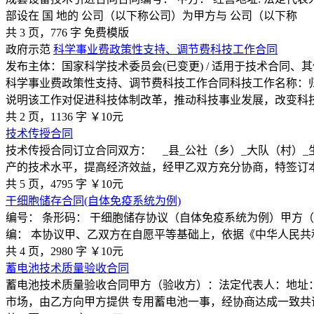
部设在 国 地的 公司（以下称公司）为甲方与 公司（以下称
共 3 页，776 字
免费模版
政府示范
科学事业费政策性支持、调节费科技工作合同
发布主体：国家科学技术委员会(已变更) / 适用于技术合同、
科学事业费政策性支持、调节费科技工作合同科技工作名称：
说明该工作对促进科技体制改革，推动科技事业发展，改变科
共 2 页，1136 字
￥10元
技术传授合同
技术传授合同订立合同双方： _县_公社（乡）_大队（村）_
产的技术水平，提高经济效益，经甲乙双方充分协商，特签订
共 5 页，4795 字
￥10元
干细胞储存合同(自体免疫系统为例)
编号： 条形码： 干细胞储存协议（自体免疫系统为例）甲方
编： 本协议甲、乙双方在自愿平等基础上，依据《中华人民共
共 4 页，2980 字
￥10元
蓄电池技术质量验收合同
蓄电池技术质量验收合同甲方（验收方）：法定代表人：地址
市场，由乙方向甲方提供 专用蓄电池一事，经协商达成一致共