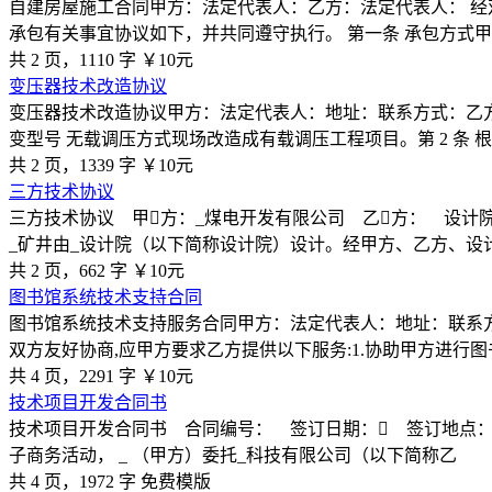
自建房屋施工合同甲方：法定代表人：乙方：法定代表人： 经
承包有关事宜协议如下，并共同遵守执行。 第一条 承包方式
共 2 页，1110 字
￥10元
变压器技术改造协议
变压器技术改造协议甲方：法定代表人：地址：联系方式：乙方
变型号 无载调压方式现场改造成有载调压工程项目。第 2 条 
共 2 页，1339 字
￥10元
三方技术协议
三方技术协议 甲￿方：_煤电开发有限公司 乙￿方： 设计
_矿井由_设计院（以下简称设计院）设计。经甲方、乙方、设
共 2 页，662 字
￥10元
图书馆系统技术支持合同
图书馆系统技术支持服务合同甲方：法定代表人：地址：联系
双方友好协商,应甲方要求乙方提供以下服务:1.协助甲方进行
共 4 页，2291 字
￥10元
技术项目开发合同书
技术项目开发合同书 合同编号： 签订日期：￿ 签订地点： 项目
子商务活动， _ （甲方）委托_科技有限公司（以下简称乙
共 4 页，1972 字
免费模版