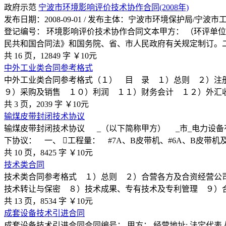
政府示范
宁波市环境影响评价技术协作合同(2008年)
发布日期：2008-09-01 / 发布主体：宁波市环境保护局/宁
登记编号： 环境影响评价技术协作合同文本甲方： （环评单位
民共和国合同法》和国务院、省、市人民政府有关规定制订。
共 16 页，12849 字
￥10元
中外工业类合同参考格式
中外工业类合同参考格式（１） 目 录 １）总则 ２）注
９）采购及销售 １０）利润 １１）财务会计 １２）外汇
共 3 页，2039 字
￥10元
输煤皮带封闭技术协议
输煤皮带封闭技术协议 _（以下简称甲方） _市_电力设
下协议： 一、 ￿工程量： #7A、B皮带机、#6A、B皮带机及
共 10 页，8425 字
￥10元
技术类合同
技术类合同参考格式 １）总则 ２）合营各方及合资经营公
技术转让与保密 ８）技术成果、专有技术及专利管理 ９）
共 13 页，8534 字
￥10元
成套设备技术引进合同
成套设备技术引进合同合同编号： 甲方： 经营地址: 法定代表人