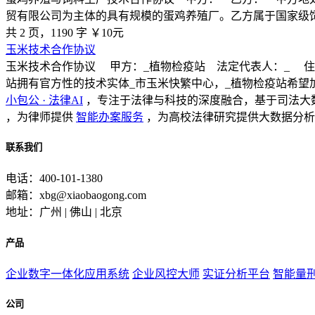
贸有限公司为主体的具有规模的蛋鸡养殖厂。乙方属于国家级
共 2 页，1190 字
￥10元
玉米技术合作协议
玉米技术合作协议 甲方：_植物检疫站 法定代表人：_ 住址
站拥有官方性的技术实体_市玉米快繁中心，_植物检疫站希望
小包公 · 法律AI
，专注于法律与科技的深度融合，基于司法大
，为律师提供
智能办案服务
，为高校法律研究提供大数据分析
联系我们
电话：400-101-1380
邮箱：xbg@xiaobaogong.com
地址：广州 | 佛山 | 北京
产品
企业数字一体化应用系统
企业风控大师
实证分析平台
智能量
公司