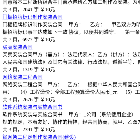
同意将本工程断桥铝合金门窗承包给乙方加工制作及安装。为
共 3 页，2041 字
￥10元
门楣招牌标识制作安装合同
门楣招牌标识制作安装合同 甲方： 乙方： 甲乙双方为明
楣招牌标识事宜达成如下一致 协议，以便共同遵守： 第一
共 7 页，6977 字
￥10元
买卖安装合同
买卖安装合同甲方（需方）：法定代表人：乙方（供方）：法定
人民共和国建筑法》及其它有关法律、行政法规，遵循平等、
共 2 页，1319 字
￥10元
网络安装工程合同
网络安装工程合同 甲方： 乙方： 根据中华人民共和国合同法
容： （4）工程造价：全部工程预算造价人民币_元 （5）
共 3 页，2676 字
￥10元
软件系统安装与实施合同书
软件系统安装与实施合同书 甲方：_公司（系统使用企业） 
规的规定，本着友好、协作的精神，经共同协商，就甲、乙双
共 3 页，2391 字
￥10元
钢网架工程定制作安装合同(建设)