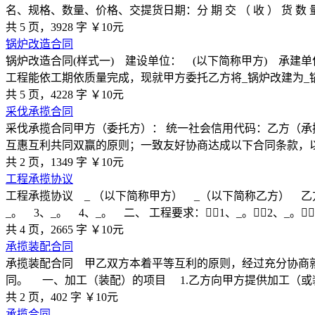
名、规格、数量、价格、交提货日期：分 期 交 （ 收 ） 货 数 量
共 5 页，3928 字
￥10元
锅炉改造合同
锅炉改造合同(样式一) 建设单位： (以下简称甲方) 承
工程能依工期依质量完成，现就甲方委托乙方将_锅炉改建为_
共 5 页，4228 字
￥10元
采伐承揽合同
采伐承揽合同甲方（委托方）： 统一社会信用代码：乙方（承
互惠互利共同双赢的原则；一致友好协商达成以下合同条款，
共 2 页，1349 字
￥10元
工程承揽协议
工程承揽协议 _ （以下简称甲方） _（以下简称乙方） 乙
_。 3、_。 4、_。 二、 工程要求：￿￿1、_。￿￿2、_。￿￿
共 4 页，2665 字
￥10元
承揽装配合同
承揽装配合同 甲乙双方本着平等互利的原则，经过充分协商
同。 一、加工（装配）的项目 1.乙方向甲方提供加工（或
共 2 页，402 字
￥10元
承揽合同