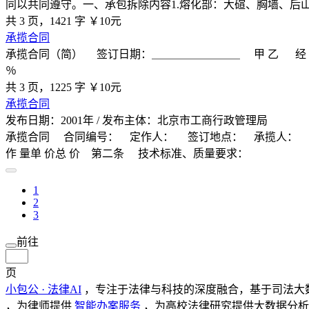
同以共同遵守。一、承包拆除内容1.熔化部：大碹、胸墙、后
共 3 页，1421 字
￥10元
承揽合同
承揽合同（简） 签订日期：＿＿＿＿＿＿＿＿ 甲 乙 经 －－双方
％
共 3 页，1225 字
￥10元
承揽合同
发布日期：2001年 / 发布主体：北京市工商行政管理局
承揽合同 合同编号： 定作人： 签订地点： 承揽人： 签订时间
作 量单 价总 价 第二条 技术标准、质量要求：
1
2
3
前往
页
小包公 · 法律AI
，专注于法律与科技的深度融合，基于司法大
，为律师提供
智能办案服务
，为高校法律研究提供大数据分析