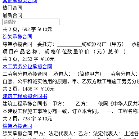
其他承揽类合同
热门合同
最新合同
共 2 页，692 字
￥10元
综架承揽合同
综架承揽合同 委托方：＿＿＿＿＿纺织器材厂（甲方） 承揽
项 目产 品 名 称 、 规 格单 位数 量单 价 （ 元 ）总 价 （
共 3 页，2152 字
￥10元
木工劳务分包承揽合同
工劳务分包承揽合同 承包人： （简称甲方） 劳务分包人：
自愿、公平和诚实信用的原则，甲、乙双方就工程施工劳务分包
共 2 页，1486 字
￥10元
建筑工程承揽合同书
建筑工程承揽合同书 甲方：_ 乙方：_ 依照《中华人民
本建设工程施工事项协商一致，订立本合同。 一、 工程名称
共 2 页，738 字
￥10元
综架承揽合同
综架承揽合同 甲方：法定代表人：乙方：法定代表人： 上述