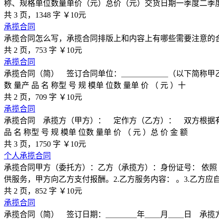
称、规格单位数量单价（元）总价（元）交货日期一季度二季度镀锌
共 3 页，1348 字
￥10元
承揽合同
承揽合同怎么写，承揽合同排版上和内容上有哪些需要注意的
共 2 页，753 字
￥10元
承揽合同
承揽合同（简） 签订合同单位：＿＿＿＿＿＿（以下简称甲乙方
数 量产 品 名 称型 号 规 模单 位数 量单 价 （ 元 ）十
共 2 页，709 字
￥10元
承揽合同
承揽合同 承揽方（甲方）： 定作方（乙方）： 双方根据有
品 名 称型 号 规 模单 位数 量单 价 （ 元 ）总 价 金 额
共 3 页，1750 字
￥10元
个人承揽合同
承揽合同甲方（委托方）：乙方（承揽方）：身份证号： 依照
供服务，甲方向乙方支付报酬。2.乙方服务内容： 。3.乙方应
共 2 页，852 字
￥10元
承揽合同
承揽合同（简） 签订日期：＿＿＿＿年＿＿月＿＿日 承揽