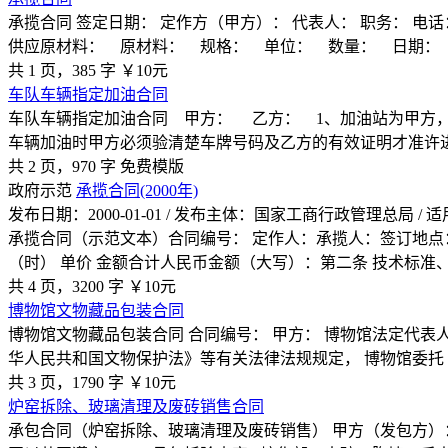
承揽合同 签定日期： 定作方（甲方）： 代表人： 职务： 
供应原材料： 原材料： 规格： 单位： 数量： 日期：
共 1 页，385 字
￥10元
车队车辆指定加油合同
车队车辆指定加油合同 甲方： 乙方： 1、加油站为甲方
车辆加油时甲方必须验清楚车牌号码及乙方的有效证明才准许
共 2 页，970 字
免费模版
政府示范
承揽合同(2000年)
发布日期：2000-01-01 / 发布主体：国家工商行政管理总局
承揽合同（示范文本）合同编号： 定作人：承揽人：签订地点：
（时） 单价 金额合计人民币金额（大写）：第二条 技术标准
共 4 页，3200 字
￥10元
博物馆文物藏品包装合同
博物馆文物藏品包装合同 合同编号： 甲方： 博物馆法定代
华人民共和国文物保护法》等有关法律法规规定， 博物馆委托
共 3 页，1790 字
￥10元
炉窑拆除、玻璃清理及废砖销售合同
承包合同（炉窑拆除、玻璃清理及废砖销售） 甲方（发包方）