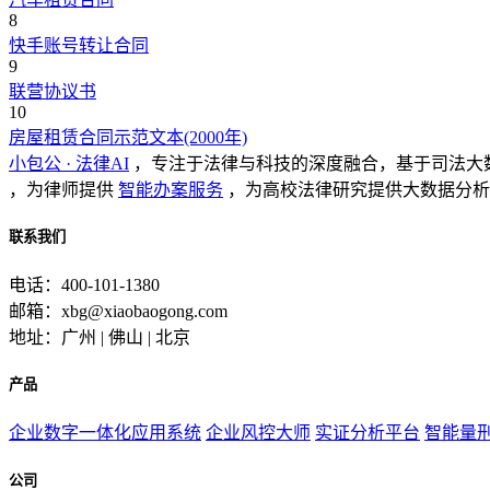
8
快手账号转让合同
9
联营协议书
10
房屋租赁合同示范文本(2000年)
小包公 · 法律AI
，专注于法律与科技的深度融合，基于司法大
，为律师提供
智能办案服务
，为高校法律研究提供大数据分析
联系我们
电话：400-101-1380
邮箱：xbg@xiaobaogong.com
地址：广州 | 佛山 | 北京
产品
企业数字一体化应用系统
企业风控大师
实证分析平台
智能量
公司