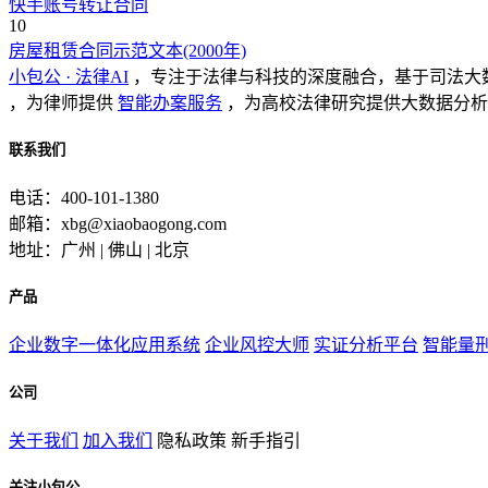
快手账号转让合同
10
房屋租赁合同示范文本(2000年)
小包公 · 法律AI
，专注于法律与科技的深度融合，基于司法大
，为律师提供
智能办案服务
，为高校法律研究提供大数据分析
联系我们
电话：400-101-1380
邮箱：xbg@xiaobaogong.com
地址：广州 | 佛山 | 北京
产品
企业数字一体化应用系统
企业风控大师
实证分析平台
智能量
公司
关于我们
加入我们
隐私政策
新手指引
关注小包公