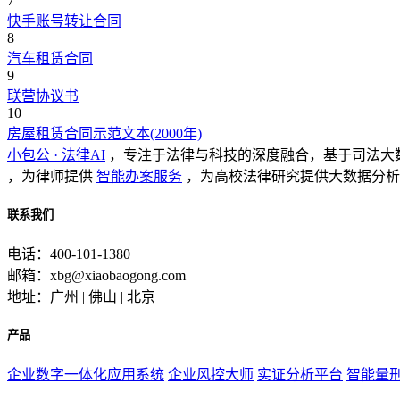
7
快手账号转让合同
8
汽车租赁合同
9
联营协议书
10
房屋租赁合同示范文本(2000年)
小包公 · 法律AI
，专注于法律与科技的深度融合，基于司法大
，为律师提供
智能办案服务
，为高校法律研究提供大数据分析
联系我们
电话：400-101-1380
邮箱：xbg@xiaobaogong.com
地址：广州 | 佛山 | 北京
产品
企业数字一体化应用系统
企业风控大师
实证分析平台
智能量