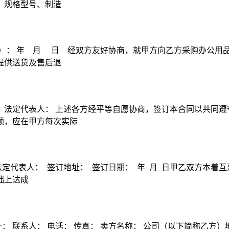
、规格型号、制造
方）： 年 月 日 经双方友好协商，就甲方向乙方采购办公用
提供送货及售后退
：法定代表人： 上述各方经平等自愿协商，签订本合同以共同遵
额，应在甲方每次实际
法定代表人：_签订地址：_签订日期：_年_月_日甲乙双方本着
础上达成
 联系人： 电话： 传真： 卖方名称： 公司（以下简称乙方）地