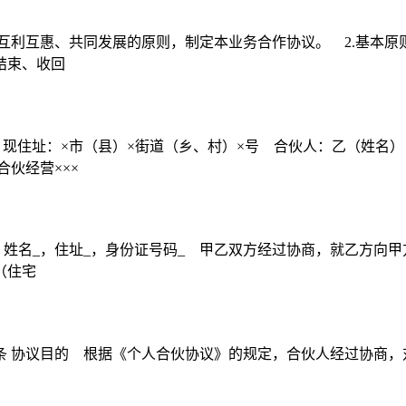
互利互惠、共同发展的原则，制定本业务合作协议。 2.基本原则
结束、收回
，现住址：×市（县）×街道（乡、村）×号 合伙人：乙（姓名
伙经营×××
姓名_，住址_，身份证号码_ 甲乙双方经过协商，就乙方向甲
（住宅
: 第一条 协议目的 根据《个人合伙协议》的规定，合伙人经过协