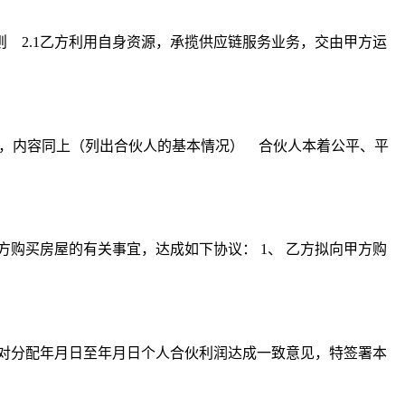
 2.1乙方利用自身资源，承揽供应链服务业务，交由甲方运
），内容同上（列出合伙人的基本情况） 合伙人本着公平、平
方购买房屋的有关事宜，达成如下协议： 1、 乙方拟向甲方购
商，对分配年月日至年月日个人合伙利润达成一致意见，特签署本