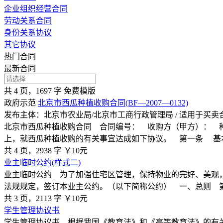
企业组织经营合同
劳动关系合同
身份关系协议
其它协议
热门合同
最新合同
共 4 页，1697 字
免费模版
政府示范
北京市西瓜种植收购合同(BF—2007—0132)
发布主体：北京市农业局/北京市工商行政管理局 / 适用于买
北京市西瓜种植收购合同 合同编号： 收购方（甲方）： 
上，就西瓜种植收购的有关事宜达成如下协议。 第一条 基本情
共 4 页，2938 字
￥10元
业主临时公约(样式二)
业主临时公约 为了加强住宅区管理，保持物业的完好、美观
法规规定，签订本业主公约。（以下简称公约） 一、总则 
共 3 页，2113 字
￥10元
学生管理协议书
学生管理协议书 根据我国《教育法》和《高等教育法》的有