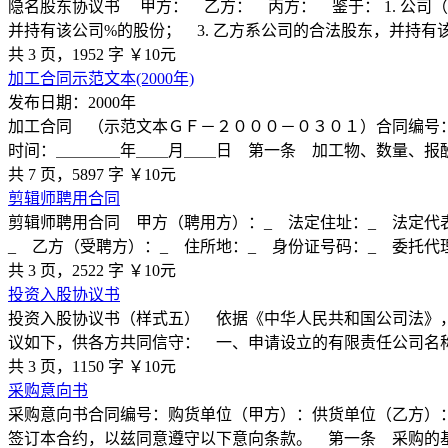
隐名股东协议书 甲方： 乙方： 丙方： 鉴于： 1. 公司
并持有该公司%的股份； 3. 乙方系公司的合法股东，并持有
共 3 页，1952 字
￥10元
加工合同示范文本(2000年)
发布日期：2000年
加工合同 （示范文本ＧＦ－２０００－０３０１）合同编号
时间：＿＿＿＿年＿＿月＿＿日 第一条 加工物、数量、报酬
共 7 页，5897 字
￥10元
剪辑师聘用合同
剪辑师聘用合同 甲方（聘用方）：_ 法定住址：_ 法定代表
_ 乙方（受聘方）：_ 住所地：_ 身份证号码：_ 委托代
共 3 页，2522 字
￥10元
投资入股协议书
投资入股协议书（样式五） 依据《中华人民共和国公司法》
议如下，供各方共同信守： 一、申请设立的有限责任公司名称
共 3 页，1150 字
￥10元
采购意向书
采购意向书合同编号：购货单位（甲方）：供货单位（乙方）
签订本合约，以兹同意遵守以下意向条款。 第一条 采购的基本