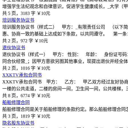
增强学生法纪观念和自律意识，促进学生健康成长，_大学（甲
共 5 页，3183 字
￥10元
培训服务协议书
培训服务协议书（样式二） 甲方：_有限责任公司 （以下简
惠、协商一致的基础上达成如下条款，以共同遵守。 第一条
共 2 页，972 字
￥10元
退伙协议书
退伙协议书（样式一） 甲方： 性别： 年龄： 身份证号码： 
同合伙经营_；因甲方意欲另图其他事业，现提出退伙并经全体
共 2 页，1016 字
￥10元
XXKTV承包合同书
XXKTV承包合同书 甲方： 乙方： 甲乙双方经过友好协商
一楼的公共走道，二楼的房间一间，卫生间一间，公共楼梯，三
共 8 页，6774 字
￥10元
船舶修理合同
船舶修理合同是关于船舶修理的条款约定。那么船舶修理合同
共 3 页，1819 字
￥10元
隐名股东协议书