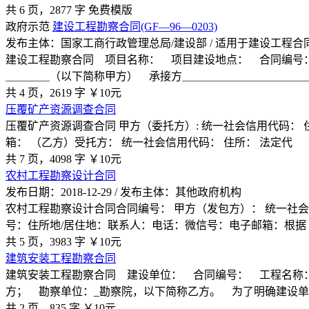
共 6 页，2877 字
免费模版
政府示范
建设工程勘察合同(GF—96—0203)
发布主体：国家工商行政管理总局/建设部 / 适用于建设工程
建设工程勘察合同 项目名称： 项目建设地点： 合同编号
＿＿＿＿（以下简称甲方） 承接方＿＿＿＿＿＿＿＿＿＿＿
共 4 页，2619 字
￥10元
压覆矿产资源调查合同
压覆矿产资源调查合同 甲方（委托方）: 统一社会信用代码： 住
箱： （乙方）受托方： 统一社会信用代码： 住所： 法定代
共 7 页，4098 字
￥10元
农村工程勘察设计合同
发布日期：2018-12-29 / 发布主体：其他政府机构
农村工程勘察设计合同合同编号： 甲方（发包方）： 统一社会
号：住所地/居住地：联系人：电话：微信号：电子邮箱：根据
共 5 页，3983 字
￥10元
建筑安装工程勘察合同
建筑安装工程勘察合同 建设单位： 合同编号： 工程名称：
方； 勘察单位：_勘察院，以下简称乙方。 为了明确建设
共 2 页，835 字
￥10元