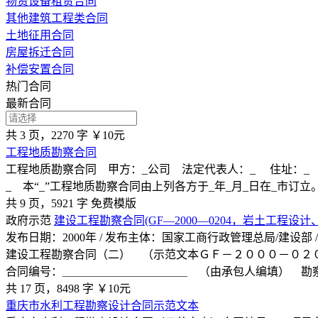
物资设备租赁合同
其他建筑工程类合同
土地征用合同
房屋拆迁合同
补偿安置合同
热门合同
最新合同
共 3 页，2270 字
￥10元
工程地质勘察合同
工程地质勘察合同 甲方：_公司 法定代表人：_ 住址：_ 
_ 本“_”工程地质勘察合同由上列各方于_年_月_日在_市订立
共 9 页，5921 字
免费模版
政府示范
建设工程勘察合同(GF—2000—0204，岩土工程设计
发布日期：2000年 / 发布主体：国家工商行政管理总局/建设部
建设工程勘察合同（二） （示范文本ＧＦ－２０００－０２
合同编号：＿＿＿＿＿＿＿＿＿＿＿ （由承包人编填） 勘
共 17 页，8498 字
￥10元
重庆市水利工程勘察设计合同示范文本