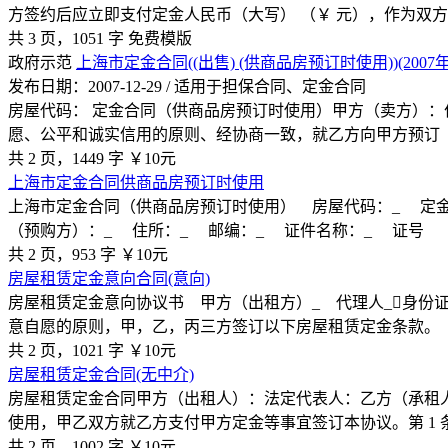
方签约后应立即支付定金人民币（大写） （￥ 元），作为双
共 3 页，1051 字
免费模版
政府示范
上海市定金合同((出售) (供商品房预订时使用))(2007年
发布日期：2007-12-29 / 适用于担保合同、定金合同
房屋代码： 定金合同（供商品房预订时使用）甲方（卖方）：住
愿、公平和诚实信用的原则、经协商一致，就乙方向甲方预订《
共 2 页，1449 字
￥10元
上海市定金合同供商品房预订时使用
上海市定金合同（供商品房预订时使用） 房屋代码：_ 定金
（预购方）：_ 住所：_ 邮编：_ 证件名称：_ 证号
共 2 页，953 字
￥10元
房屋租赁定金意向合同(意向)
房屋租赁定金意向协议书 甲方（出租方）_ 代理人_￿身份证号
意自愿的原则，甲，乙，丙三方签订以下房屋租赁定金条款。 
共 2 页，1021 字
￥10元
房屋租赁定金合同(无中介)
房屋租赁定金合同甲方（出租人）：法定代表人：乙方（承租
使用，甲乙双方就乙方支付甲方定金等事宜签订本协议。第 1 条
共 2 页，1002 字
￥10元