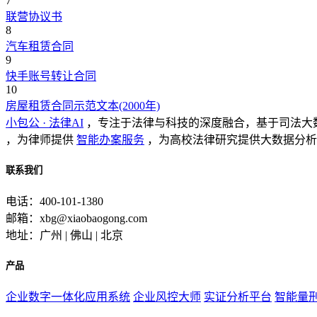
7
联营协议书
8
汽车租赁合同
9
快手账号转让合同
10
房屋租赁合同示范文本(2000年)
小包公 · 法律AI
，专注于法律与科技的深度融合，基于司法大
，为律师提供
智能办案服务
，为高校法律研究提供大数据分析
联系我们
电话：400-101-1380
邮箱：xbg@xiaobaogong.com
地址：广州 | 佛山 | 北京
产品
企业数字一体化应用系统
企业风控大师
实证分析平台
智能量