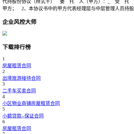
代持股份协议（样式十） 委 托 人（甲方）：_ 受 托 人
甲方； 2、本协议书中的甲方代表经理层与中层管理人员持
企业风控大师
下载排行榜
1
房屋租赁合同
2
出境旅游接待合同
3
二手车买卖合同
4
小区物业商铺房屋租赁合同
5
小额贷款--保证合同
6
房屋租赁合同