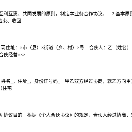
互利互惠、共同发展的原则，制定本业务合作协议。 2.基本原则
结束、收回
，现住址：×市（县）×街道（乡、村）×号 合伙人：乙（姓名
伙经营×××
姓名_，住址_，身份证号码_ 甲乙双方经过协商，就乙方向甲
（住宅
: 第一条 协议目的 根据《个人合伙协议》的规定，合伙人经过协