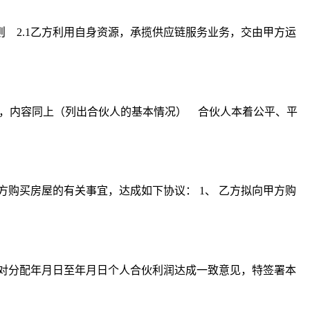
 2.1乙方利用自身资源，承揽供应链服务业务，交由甲方运
），内容同上（列出合伙人的基本情况） 合伙人本着公平、平
方购买房屋的有关事宜，达成如下协议： 1、 乙方拟向甲方购
商，对分配年月日至年月日个人合伙利润达成一致意见，特签署本