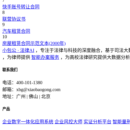
7
快手账号转让合同
8
联营协议书
9
汽车租赁合同
10
房屋租赁合同示范文本(2000年)
小包公 · 法律AI
，专注于法律与科技的深度融合，基于司法大
，为律师提供
智能办案服务
，为高校法律研究提供大数据分析
联系我们
电话：400-101-1380
邮箱：xbg@xiaobaogong.com
地址：广州 | 佛山 | 北京
产品
企业数字一体化应用系统
企业风控大师
实证分析平台
智能量