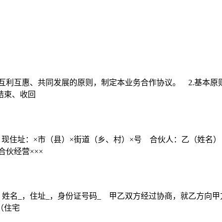
互利互惠、共同发展的原则，制定本业务合作协议。 2.基本原则
结束、收回
，现住址：×市（县）×街道（乡、村）×号 合伙人：乙（姓名
伙经营×××
姓名_，住址_，身份证号码_ 甲乙双方经过协商，就乙方向甲
（住宅