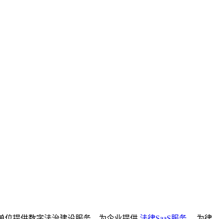
单位提供数字法治建设服务，为企业提供
法律SaaS服务
，为律