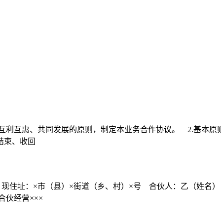
互利互惠、共同发展的原则，制定本业务合作协议。 2.基本原则
结束、收回
，现住址：×市（县）×街道（乡、村）×号 合伙人：乙（姓名
伙经营×××