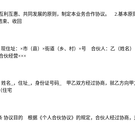
互利互惠、共同发展的原则，制定本业务合作协议。 2.基本原则
结束、收回
，现住址：×市（县）×街道（乡、村）×号 合伙人：乙（姓名
伙经营×××
姓名_，住址_，身份证号码_ 甲乙双方经过协商，就乙方向甲
（住宅
: 第一条 协议目的 根据《个人合伙协议》的规定，合伙人经过协