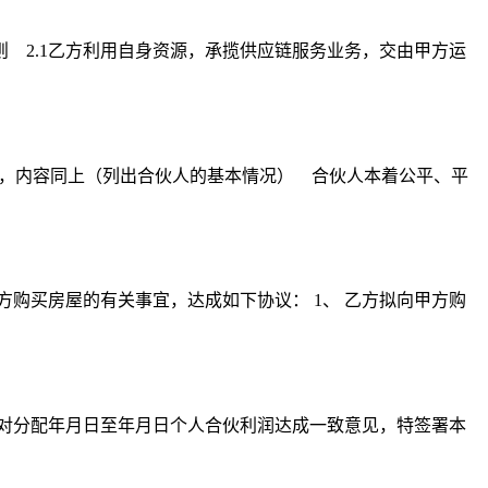
 2.1乙方利用自身资源，承揽供应链服务业务，交由甲方运
），内容同上（列出合伙人的基本情况） 合伙人本着公平、平
方购买房屋的有关事宜，达成如下协议： 1、 乙方拟向甲方购
商，对分配年月日至年月日个人合伙利润达成一致意见，特签署本