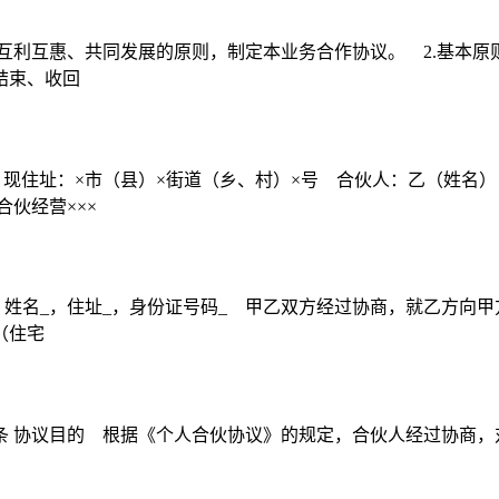
互利互惠、共同发展的原则，制定本业务合作协议。 2.基本原则
结束、收回
，现住址：×市（县）×街道（乡、村）×号 合伙人：乙（姓名
伙经营×××
姓名_，住址_，身份证号码_ 甲乙双方经过协商，就乙方向甲
（住宅
: 第一条 协议目的 根据《个人合伙协议》的规定，合伙人经过协