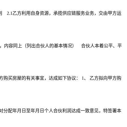
 2.1乙方利用自身资源，承揽供应链服务业务，交由甲方运
），内容同上（列出合伙人的基本情况） 合伙人本着公平、平
方购买房屋的有关事宜，达成如下协议： 1、 乙方拟向甲方购
商，对分配年月日至年月日个人合伙利润达成一致意见，特签署本