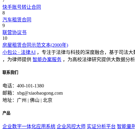
7
快手账号转让合同
8
汽车租赁合同
9
联营协议书
10
房屋租赁合同示范文本(2000年)
小包公 · 法律AI
，专注于法律与科技的深度融合，基于司法大
，为律师提供
智能办案服务
，为高校法律研究提供大数据分析
联系我们
电话：400-101-1380
邮箱：xbg@xiaobaogong.com
地址：广州 | 佛山 | 北京
产品
企业数字一体化应用系统
企业风控大师
实证分析平台
智能量