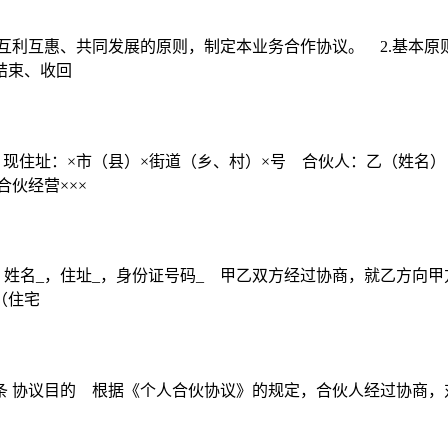
互利互惠、共同发展的原则，制定本业务合作协议。 2.基本原则
结束、收回
，现住址：×市（县）×街道（乡、村）×号 合伙人：乙（姓名
伙经营×××
姓名_，住址_，身份证号码_ 甲乙双方经过协商，就乙方向甲
（住宅
: 第一条 协议目的 根据《个人合伙协议》的规定，合伙人经过协