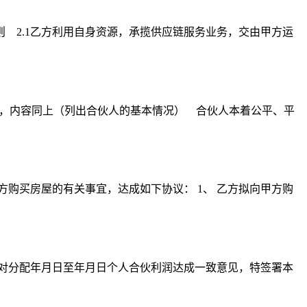
 2.1乙方利用自身资源，承揽供应链服务业务，交由甲方运
），内容同上（列出合伙人的基本情况） 合伙人本着公平、平
方购买房屋的有关事宜，达成如下协议： 1、 乙方拟向甲方购
商，对分配年月日至年月日个人合伙利润达成一致意见，特签署本