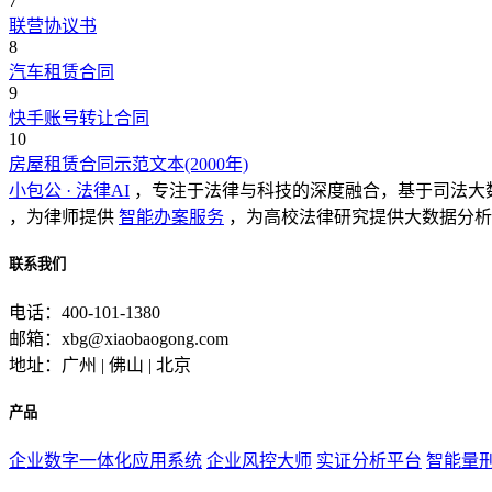
7
联营协议书
8
汽车租赁合同
9
快手账号转让合同
10
房屋租赁合同示范文本(2000年)
小包公 · 法律AI
，专注于法律与科技的深度融合，基于司法大
，为律师提供
智能办案服务
，为高校法律研究提供大数据分析
联系我们
电话：400-101-1380
邮箱：xbg@xiaobaogong.com
地址：广州 | 佛山 | 北京
产品
企业数字一体化应用系统
企业风控大师
实证分析平台
智能量