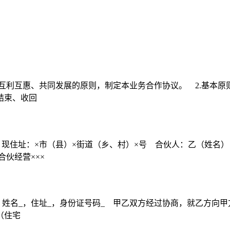
互利互惠、共同发展的原则，制定本业务合作协议。 2.基本原则
结束、收回
，现住址：×市（县）×街道（乡、村）×号 合伙人：乙（姓名
伙经营×××
姓名_，住址_，身份证号码_ 甲乙双方经过协商，就乙方向甲
（住宅