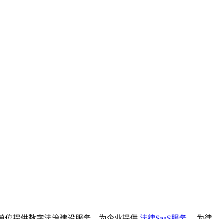
单位提供数字法治建设服务，为企业提供
法律SaaS服务
，为律