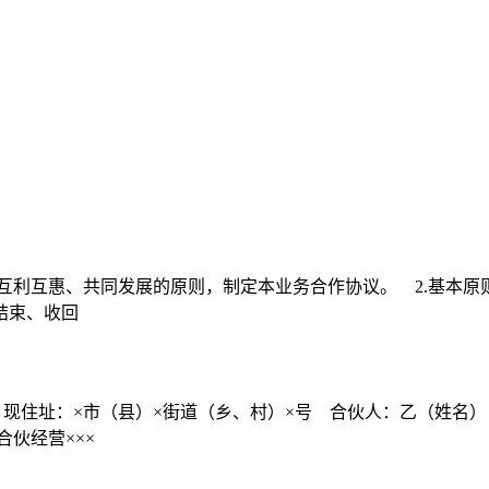
互利互惠、共同发展的原则，制定本业务合作协议。 2.基本原则
结束、收回
，现住址：×市（县）×街道（乡、村）×号 合伙人：乙（姓名
伙经营×××