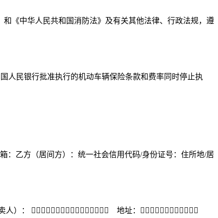
》和《中华人民共和国消防法》及有关其他法律、行政法规，遵
日起执行。原经中国人民银行批准执行的机动车辆保险条款和费率同时停止执
箱：乙方（居间方）：统一社会信用代码/身份证号：住所地/居
 ￿￿￿￿￿￿￿￿￿￿￿￿￿￿￿￿ 地址：￿￿￿￿￿￿￿￿￿￿￿￿