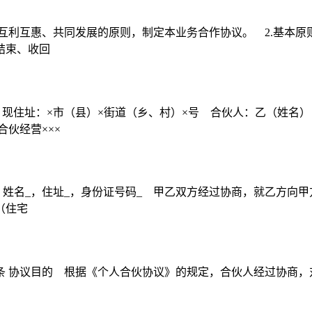
互利互惠、共同发展的原则，制定本业务合作协议。 2.基本原则
结束、收回
，现住址：×市（县）×街道（乡、村）×号 合伙人：乙（姓名
伙经营×××
姓名_，住址_，身份证号码_ 甲乙双方经过协商，就乙方向甲
（住宅
: 第一条 协议目的 根据《个人合伙协议》的规定，合伙人经过协