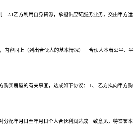
 2.1乙方利用自身资源，承揽供应链服务业务，交由甲方运
），内容同上（列出合伙人的基本情况） 合伙人本着公平、平
方购买房屋的有关事宜，达成如下协议： 1、 乙方拟向甲方购
商，对分配年月日至年月日个人合伙利润达成一致意见，特签署本