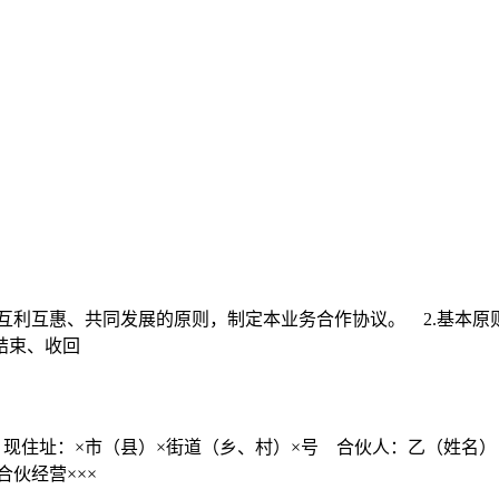
互利互惠、共同发展的原则，制定本业务合作协议。 2.基本原则
结束、收回
，现住址：×市（县）×街道（乡、村）×号 合伙人：乙（姓名
伙经营×××