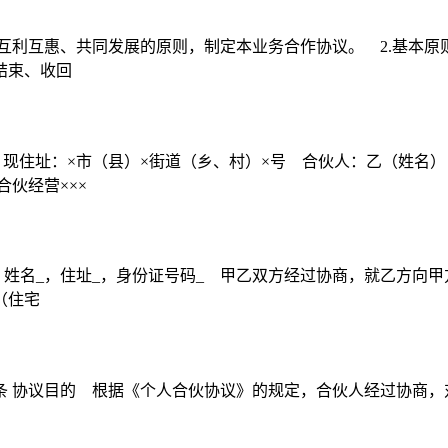
互利互惠、共同发展的原则，制定本业务合作协议。 2.基本原则
结束、收回
，现住址：×市（县）×街道（乡、村）×号 合伙人：乙（姓名
伙经营×××
姓名_，住址_，身份证号码_ 甲乙双方经过协商，就乙方向甲
（住宅
: 第一条 协议目的 根据《个人合伙协议》的规定，合伙人经过协