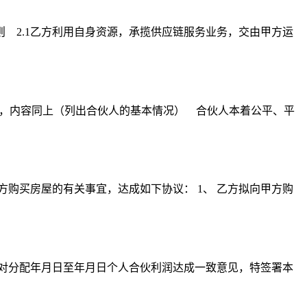
 2.1乙方利用自身资源，承揽供应链服务业务，交由甲方运
），内容同上（列出合伙人的基本情况） 合伙人本着公平、平
方购买房屋的有关事宜，达成如下协议： 1、 乙方拟向甲方购
商，对分配年月日至年月日个人合伙利润达成一致意见，特签署本