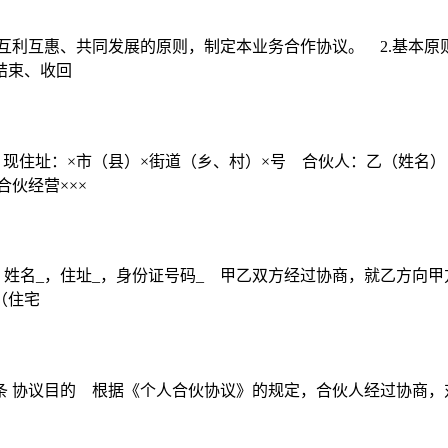
互利互惠、共同发展的原则，制定本业务合作协议。 2.基本原则
结束、收回
，现住址：×市（县）×街道（乡、村）×号 合伙人：乙（姓名
伙经营×××
姓名_，住址_，身份证号码_ 甲乙双方经过协商，就乙方向甲
（住宅
: 第一条 协议目的 根据《个人合伙协议》的规定，合伙人经过协