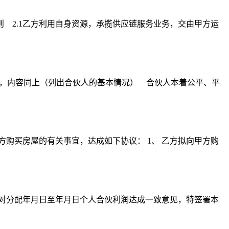
 2.1乙方利用自身资源，承揽供应链服务业务，交由甲方运
），内容同上（列出合伙人的基本情况） 合伙人本着公平、平
方购买房屋的有关事宜，达成如下协议： 1、 乙方拟向甲方购
商，对分配年月日至年月日个人合伙利润达成一致意见，特签署本