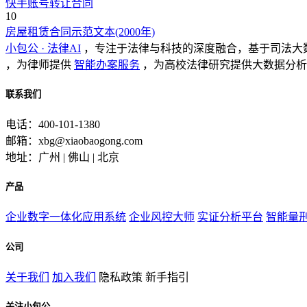
快手账号转让合同
10
房屋租赁合同示范文本(2000年)
小包公 · 法律AI
，专注于法律与科技的深度融合，基于司法大
，为律师提供
智能办案服务
，为高校法律研究提供大数据分析
联系我们
电话：400-101-1380
邮箱：xbg@xiaobaogong.com
地址：广州 | 佛山 | 北京
产品
企业数字一体化应用系统
企业风控大师
实证分析平台
智能量
公司
关于我们
加入我们
隐私政策
新手指引
关注小包公