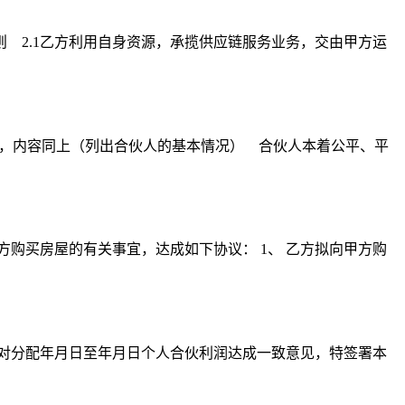
 2.1乙方利用自身资源，承揽供应链服务业务，交由甲方运
），内容同上（列出合伙人的基本情况） 合伙人本着公平、平
方购买房屋的有关事宜，达成如下协议： 1、 乙方拟向甲方购
商，对分配年月日至年月日个人合伙利润达成一致意见，特签署本