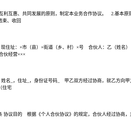
互利互惠、共同发展的原则，制定本业务合作协议。 2.基本原则
结束、收回
，现住址：×市（县）×街道（乡、村）×号 合伙人：乙（姓名
伙经营×××
姓名_，住址_，身份证号码_ 甲乙双方经过协商，就乙方向甲
（住宅
: 第一条 协议目的 根据《个人合伙协议》的规定，合伙人经过协