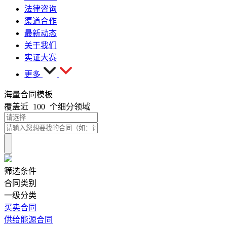
法律咨询
渠道合作
最新动态
关于我们
实证大赛
更多
海量合同模板
覆盖近
100
个细分领域
筛选条件
合同类别
一级分类
买卖合同
供给能源合同