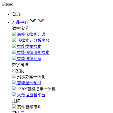
首页
产品中心
数字法学
高校法律实训课
法律实证分析平台
智能类案检索
智能法律法规检索
智能法律专家
数字司法
检察院
刑事办案一体化
智能量刑预测
12309智能控申一体机
大数据监督平台
法院
案件智能审判