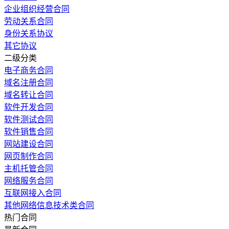
企业组织经营合同
劳动关系合同
身份关系协议
其它协议
二级分类
电子商务合同
域名注册合同
域名转让合同
软件开发合同
软件测试合同
软件销售合同
网站建设合同
网页制作合同
主机托管合同
网络服务合同
互联网接入合同
其他网络信息技术类合同
热门合同