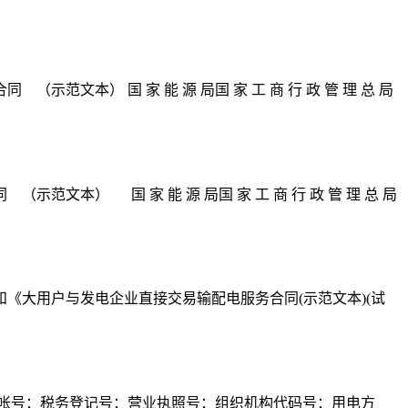
文本） 国 家 能 源 局国 家 工 商 行 政 管 理 总 局
文本） 国 家 能 源 局国 家 工 商 行 政 管 理 总 局
和《大用户与发电企业直接交易输配电服务合同(示范文本)(试
帐号：税务登记号：营业执照号：组织机构代码号：用电方