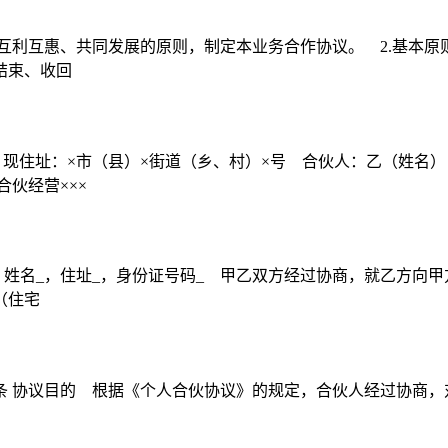
互利互惠、共同发展的原则，制定本业务合作协议。 2.基本原则
结束、收回
，现住址：×市（县）×街道（乡、村）×号 合伙人：乙（姓名
伙经营×××
姓名_，住址_，身份证号码_ 甲乙双方经过协商，就乙方向甲
（住宅
: 第一条 协议目的 根据《个人合伙协议》的规定，合伙人经过协