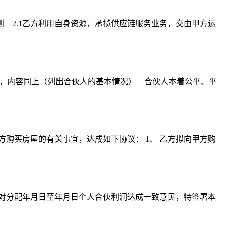
 2.1乙方利用自身资源，承揽供应链服务业务，交由甲方运
），内容同上（列出合伙人的基本情况） 合伙人本着公平、平
方购买房屋的有关事宜，达成如下协议： 1、 乙方拟向甲方购
商，对分配年月日至年月日个人合伙利润达成一致意见，特签署本